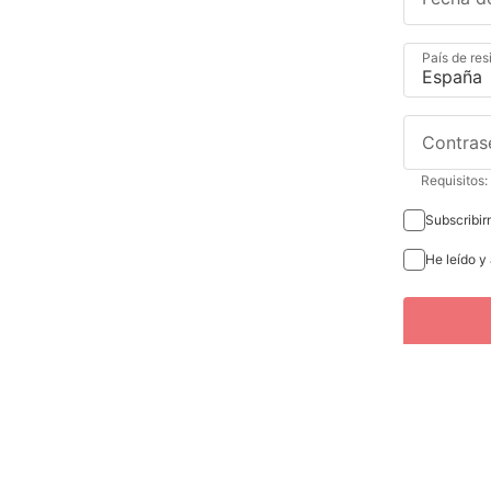
País de res
Contras
Requisitos:
Subscribir
He leído y
Blvd. Kukulcan km 11.5, Zona Hotelera
Cancun
Quintana Roo
,