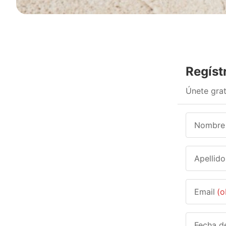
Regíst
Únete grat
Nombre
Apellido
Email
(o
Fecha d