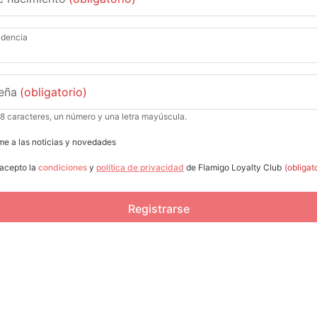
idencia
eña
(obligatorio)
 8 caracteres, un número y una letra mayúscula.
me a las noticias y novedades
 acepto la
condiciones
y
política de privacidad
de Flamigo Loyalty Club
(obligat
Registrarse
+52 
flam