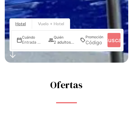
Hotel
Vuelo + Hotel
Promoción
Cuándo
Quién
Buscar
Entrada — Salida
2 adultos · 1 habitación
Ofertas