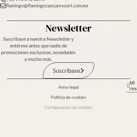
flamingo@flamingocancunresort.com.mx
Newsletter
Suscríbase a nuestra Newsletter y
entérese antes que nadie de
promociones exclusivas, novedades
y mucho más.
Suscríbase
Mi
Aviso legal
re
Política de cookies
Configuración de cookies