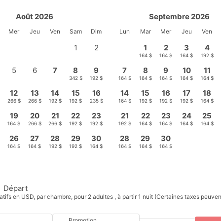
Août 2026
Septembre 2026
Mer
Jeu
Ven
Sam
Dim
Lun
Mar
Mer
Jeu
Ven
1
2
1
2
3
4
-
-
164 $
164 $
164 $
192 $
5
6
7
8
9
7
8
9
10
11
-
-
192 $
342 $
192 $
164 $
164 $
164 $
164 $
164 $
12
13
14
15
16
14
15
16
17
18
$
266 $
266 $
192 $
192 $
235 $
164 $
192 $
192 $
192 $
164 $
19
20
21
22
23
21
22
23
24
25
164 $
266 $
266 $
192 $
192 $
192 $
164 $
164 $
164 $
164 $
26
27
28
29
30
28
29
30
$
164 $
164 $
192 $
192 $
164 $
164 $
164 $
164 $
Départ
atifs en USD, par chambre, pour 2 adultes , à partir 1 nuit (Certaines taxes peuven
Promotion