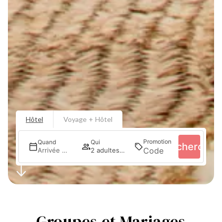
Hôtel
Voyage + Hôtel
Promotion
Quand
Qui
Recherche
Arrivée — Départ
2 adultes · 1 chambre
Groupes et Mariages